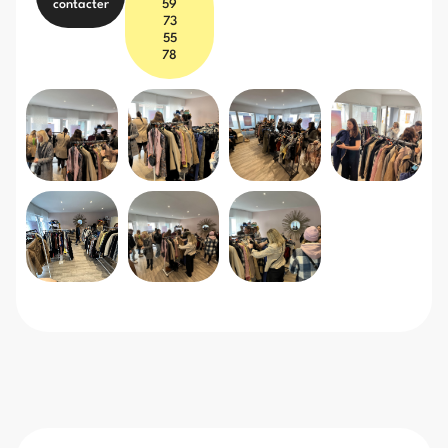
contacter
59
73
55
78