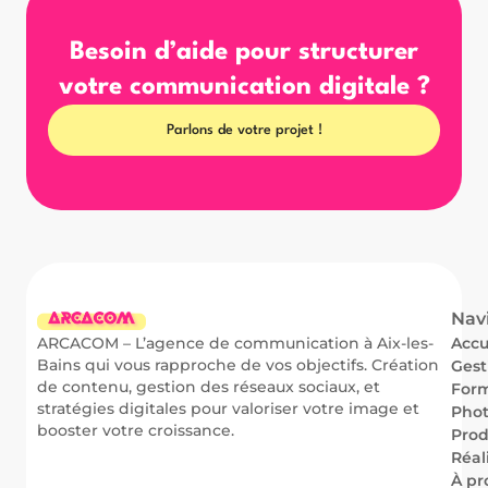
Besoin d’aide pour structurer
votre communication digitale ?
Parlons de votre projet !
Nav
ARCACOM – L’agence de communication à Aix-les-
Accu
Bains qui vous rapproche de vos objectifs. Création
Gest
de contenu, gestion des réseaux sociaux, et
For
stratégies digitales pour valoriser votre image et
Phot
booster votre croissance.
Prod
Réal
À pr