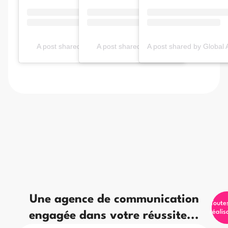
A post shared by 𝖅𝖆𝖟𝖔𝖚 (@elisarcamone)
A post shared by 𝖅𝖆𝖟𝖔𝖚 (@elisarcamone)
Une agence de communication
Toute
réalis
engagée dans votre réussite...